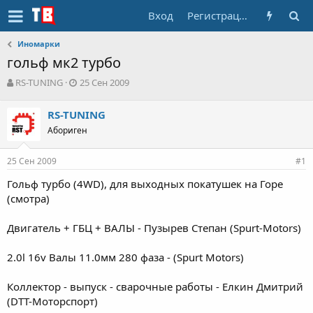
Вход
Регистрация
Иномарки
гольф мк2 турбо
А
Д
RS-TUNING
25 Сен 2009
в
а
т
т
RS-TUNING
о
а
Абориген
р
н
т
а
е
ч
25 Сен 2009
#1
м
а
ы
л
Гольф турбо (4WD), для выходных покатушек на Горе
а
(смотра)
Двигатель + ГБЦ + ВАЛЫ - Пузырев Степан (Spurt-Motors)
2.0l 16v Валы 11.0мм 280 фаза - (Spurt Motors)
Коллектор - выпуск - сварочные работы - Елкин Дмитрий
(DTT-Моторспорт)