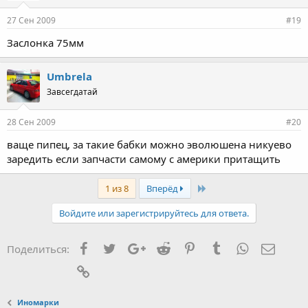
27 Сен 2009
#19
Заслонка 75мм
Umbrela
Завсегдатай
28 Сен 2009
#20
ваще пипец, за такие бабки можно эволюшена никуево
заредить если запчасти самому с америки притащить
Last
1 из 8
Вперёд
Войдите или зарегистрируйтесь для ответа.
Facebook
Twitter
Google+
Reddit
Pinterest
Tumblr
WhatsApp
Элект
Поделиться:
Ссылка
Иномарки