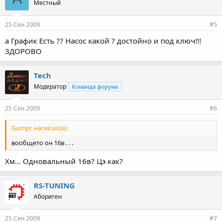
Местный
25 Сен 2009
#5
а График Есть ?? Насос какой ? достойно и под ключ!!!
ЗДОРОВО
Tech
Модератор
Команда форума
25 Сен 2009
#6
Gumpr написал(а):
вообщето он 16в . . .
Хм... Одновальный 16в? Цэ как?
RS-TUNING
Абориген
25 Сен 2009
#7