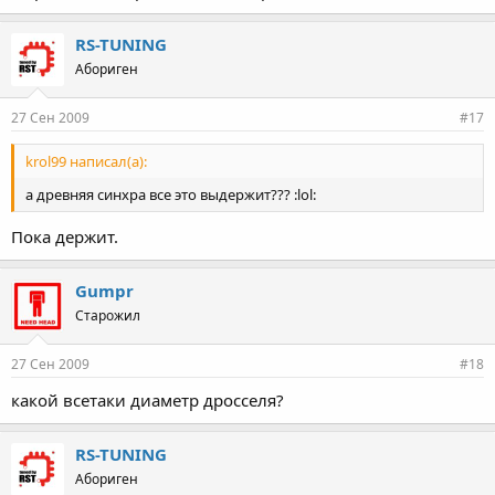
RS-TUNING
Абориген
27 Сен 2009
#17
krol99 написал(а):
а древняя синхра все это выдержит??? :lol:
Пока держит.
Gumpr
Старожил
27 Сен 2009
#18
какой всетаки диаметр дросселя?
RS-TUNING
Абориген