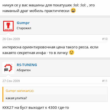
никуя се у вас машины для покатушек :lol: :lol: , это
наманый драг мобиль практичпески
Gumpr
Старожил
26 Сен 2009
#10
интересна ориентировочная цена такого ресса. если
какаято секретная инфа - то в личку
RS-TUNING
Абориген
27 Сен 2009
#11
Gumpr написал(а):
какая улитка?
ККК27 на буст выходит к 4300 где-то