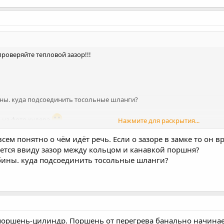
проверяйте тепловой зазор!!!
ны. куда подсоединить тосольные шланги?
 на фото кулера
Нажмите для раскрытия...
всем понятно о чём идёт речь. Если о зазоре в замке то он 
меется ввиду зазор между кольцом и канавкой поршня?
бины. куда подсоединить тосольные шланги?
поршень-цилиндр. Поршень от перегрева банально начинает 