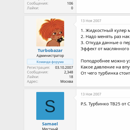
Сообщения
106
Лайки
0
13 Ноя 2007
1. Жидкостный кулер 
2. Надо менять раз на
3. Откуда данные о пе
Эффект от маслянного 
Turbobazar
Администратор
Поподробнее можно уз
Команда форума
Какое давление на впу
Регистрация
03.10.2007
Сообщения
2,348
От чего турбинка стои
Лайки
18
Адрес
Москва
13 Ноя 2007
S
P.S. Турбинко TB25 от
Samael
Местный