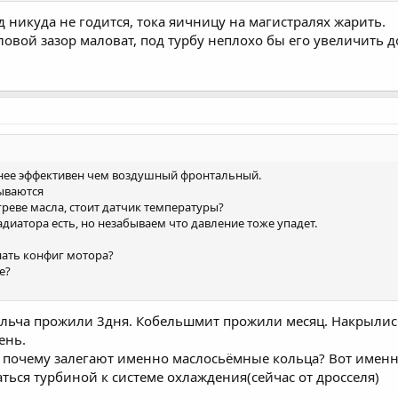
пд никуда не годится, тока яичницу на магистралях жарить.
епловой зазор маловат, под турбу неплохо бы его увеличить 
енее эффективен чем воздушный фронтальный.
рываются
греве масла, стоит датчик температуры?
диатора есть, но незабываем что давление тоже упадет.
ать конфиг мотора?
е?
кольча прожили 3дня. Кобельшмит прожили месяц. Накрылис
ень.
но почему залегают именно маслосьёмные кольца? Вот именно
аться турбиной к системе охлаждения(сейчас от дросселя)