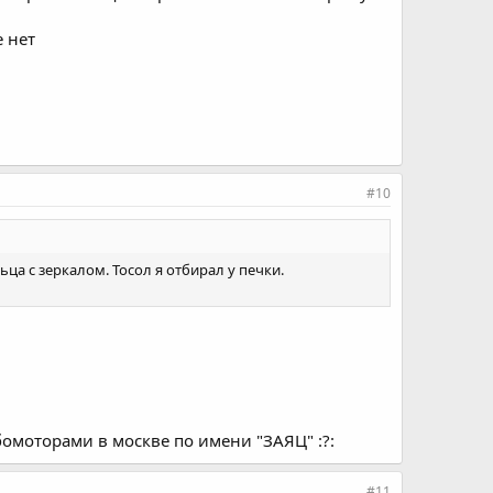
 нет
#10
а с зеркалом. Тосол я отбирал у печки.
бомоторами в москве по имени "ЗАЯЦ" :?:
#11