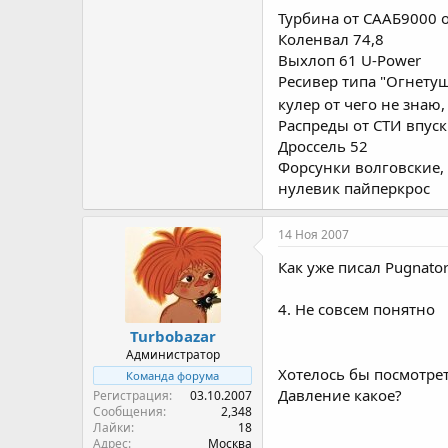
Турбина от СААБ9000 от
Коленвал 74,8
Выхлоп 61 U-Power
Ресивер типа "Огнету
кулер от чего не знаю
Распреды от СТИ впуск 
Дроссель 52
Форсунки волговские, 
нулевик пайперкрос
14 Ноя 2007
Как уже писал Pugnator
4. Не совсем понятно
Turbobazar
Администратор
Хотелось бы посмотре
Команда форума
Давление какое?
Регистрация
03.10.2007
Сообщения
2,348
Лайки
18
Адрес
Москва