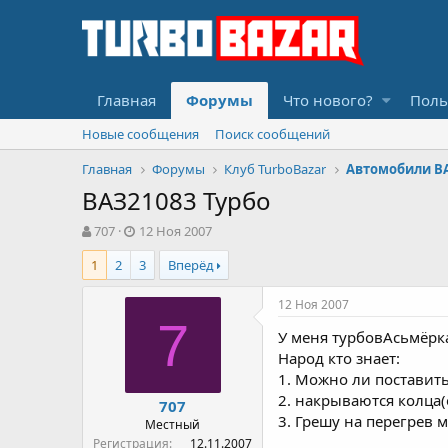
Главная
Форумы
Что нового?
Поль
Новые сообщения
Поиск сообщений
Главная
Форумы
Клуб TurboBazar
Автомобили В
ВАЗ21083 Турбо
А
Д
707
12 Ноя 2007
в
а
1
2
3
Вперёд
т
т
о
а
р
н
12 Ноя 2007
т
а
7
У меня турбовАсьмёрка
е
ч
м
а
Народ кто знает:
ы
л
1. Можно ли поставить
а
2. накрываются колца
707
3. Грешу на перегрев 
Местный
Регистрация
12.11.2007