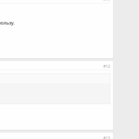
ользу.
#12
#13