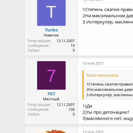
T
1Степень сжатия прав
2На максимальном дав
3 Интеркулер, маслян
Turbo
Новичок
Регистрация
13.11.2007
Сообщения
19
Лайки
0
19 Ноя 2007
7
Turbo написал(а):
1Степень сжатия правил
2На максимальном давле
707
3 Интеркулер, маслянны
Местный
Регистрация
12.11.2007
1)Да
Сообщения
106
2)ты про детонацию?
Лайки
0
3)маслянного нет, ищу
19 Ноя 2007