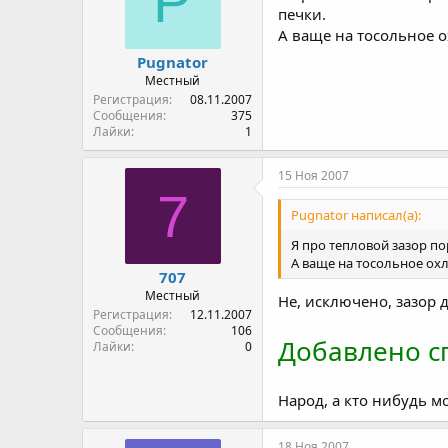
P
печки.
А ваще на тосольное 
Pugnator
Местный
Регистрация
08.11.2007
Сообщения
375
Лайки
1
15 Ноя 2007
7
Pugnator написал(а):
Я про тепловой зазор п
А ваще на тосольное ох
707
Местный
Не, исключено, зазор д
Регистрация
12.11.2007
Сообщения
106
Добавлено сп
Лайки
0
Народ, а кто нибудь м
18 Ноя 2007