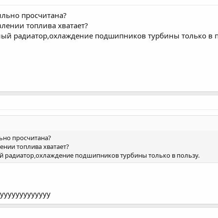
ильно просчитана?
лении топлива хватает?
ный радиатор,охлаждение подшипников турбины только в п
ьно просчитана?
нии топлива хватает?
й радиатор,охлаждение подшипников турбины только в пользу.
ууууууууууууу