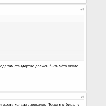
#8
вроде там стандартно должен быть чёто около
#9
жрать кольца с зеркалом. Тосол я отбирал у