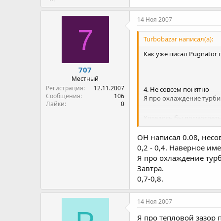
14 Ноя 2007
7
Turbobazar написал(а):
Как уже писал Pugnator 
707
Местный
Регистрация
12.11.2007
4. Не совсем понятно
Сообщения
106
Я про охлаждение турби
Лайки
0
Хотелось бы посмотреть
Завтра.
Давление какое?
ОН написал 0.08, несо
0,2 - 0,4. Наверное и
Я про охлаждение тур
Завтра.
0,7-0,8.
14 Ноя 2007
Я про тепловой зазор 