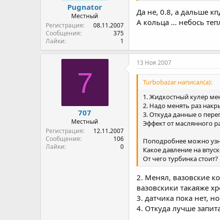
Pugnator
Да не, 0.8, а дальше к
Местный
А кольца ... небось т
Регистрация
08.11.2007
Сообщения
375
Лайки
1
13 Ноя 2007
7
Turbobazar написал(а):
1. Жидкостный кулер м
2. Надо менять раз нак
707
3. Откуда данные о пере
Местный
Эффект от маслянного ра
Регистрация
12.11.2007
Сообщения
106
Поподробнее можно узн
Лайки
0
Какое давление на впуск
От чего турбинка стоит?
2. Менял, вазовские 
вазовскики такаяже хр
3. датчика пока нет, 
4. Откуда лучше запит