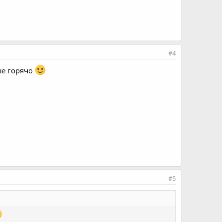
#4
ше горячо
#5