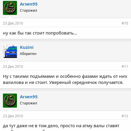
Arsen95
Старожил
23 Дек 2010
#10
ну как бы так стоит попробовать...
Kuzini
Абориген
23 Дек 2010
#11
Ну с такими подъемами и особенно фазами ждать от них
валилова и не стоит. Увереный середнячок получается.
Arsen95
Старожил
23 Дек 2010
#12
да тут даже не в том дело, просто на атму валы ставят