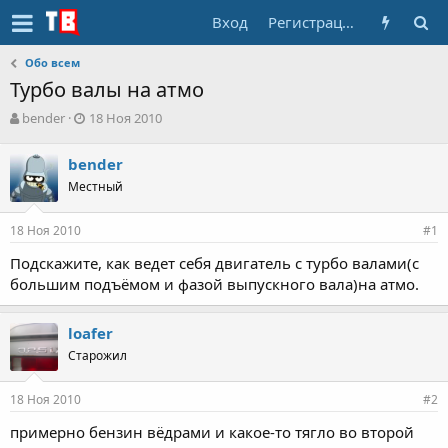
Вход
Регистрация
Обо всем
Турбо валы на атмо
А
Д
bender
18 Ноя 2010
в
а
т
т
bender
о
а
Местный
р
н
т
а
е
ч
18 Ноя 2010
#1
м
а
ы
л
Подскажите, как ведет себя двигатель с турбо валами(с
а
большим подъёмом и фазой выпускного вала)на атмо.
loafer
Старожил
18 Ноя 2010
#2
примерно бензин вёдрами и какое-то тягло во второй