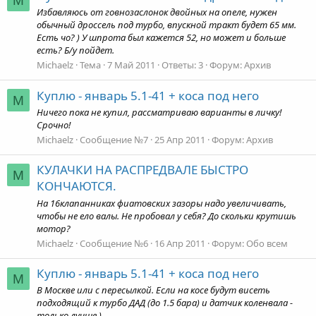
M
Избавляюсь от говнозаслонок двойных на опеле, нужен
обычный дроссель под турбо, впускной тракт будет 65 мм.
Есть чо? ) У шпрота был кажется 52, но может и больше
есть? Б/у пойдет.
Michaelz
Тема
7 Май 2011
Ответы: 3
Форум:
Архив
Куплю - январь 5.1-41 + коса под него
M
Ничего пока не купил, рассматриваю варианты в личку!
Срочно!
Michaelz
Сообщение №7
25 Апр 2011
Форум:
Архив
КУЛАЧКИ НА РАСПРЕДВАЛЕ БЫСТРО
M
КОНЧАЮТСЯ.
На 16клапанниках фиатовских зазоры надо увеличивать,
чтобы не ело валы. Не пробовал у себя? До скольки крутишь
мотор?
Michaelz
Сообщение №6
16 Апр 2011
Форум:
Обо всем
Куплю - январь 5.1-41 + коса под него
M
В Москве или с пересылкой. Если на косе будут висеть
подходящий к турбо ДАД (до 1.5 бара) и датчик коленвала -
только лучше )