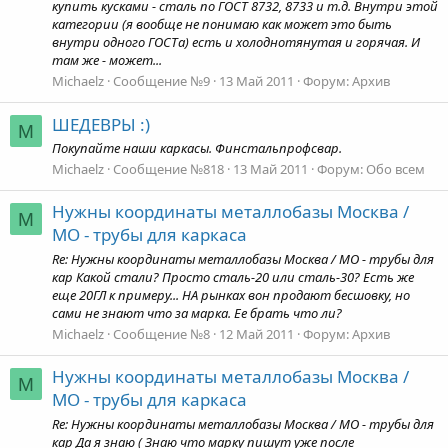
купить кусками - сталь по ГОСТ 8732, 8733 и т.д. Внутри этой
категории (я вообще не понимаю как может это быть
внутри одного ГОСТа) есть и холоднотянутая и горячая. И
там же - может...
Michaelz
Сообщение №9
13 Май 2011
Форум:
Архив
ШЕДЕВРЫ :)
M
Покупайте наши каркасы. Финстальпрофсвар.
Michaelz
Сообщение №818
13 Май 2011
Форум:
Обо всем
Нужны координаты металлобазы Москва /
M
МО - трубы для каркаса
Re: Нужны координаты металлобазы Москва / МО - трубы для
кар Какой стали? Просто сталь-20 или сталь-30? Есть же
еще 20ГЛ к примеру... НА рынках вон продают бесшовку, но
сами не знают что за марка. Ее брать что ли?
Michaelz
Сообщение №8
12 Май 2011
Форум:
Архив
Нужны координаты металлобазы Москва /
M
МО - трубы для каркаса
Re: Нужны координаты металлобазы Москва / МО - трубы для
кар Да я знаю ( Знаю что марку пишут уже после