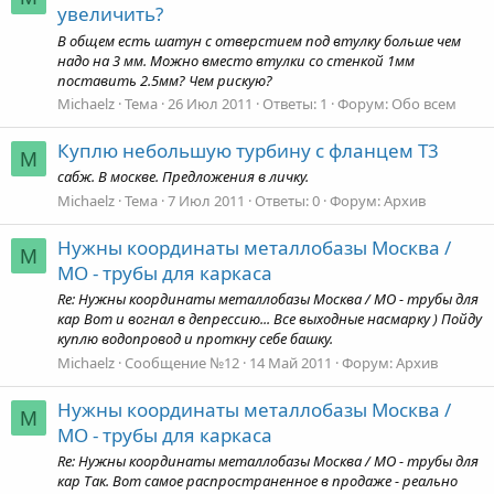
увеличить?
В общем есть шатун с отверстием под втулку больше чем
надо на 3 мм. Можно вместо втулки со стенкой 1мм
поставить 2.5мм? Чем рискую?
Michaelz
Тема
26 Июл 2011
Ответы: 1
Форум:
Обо всем
Куплю небольшую турбину с фланцем Т3
M
сабж. В москве. Предложения в личку.
Michaelz
Тема
7 Июл 2011
Ответы: 0
Форум:
Архив
Нужны координаты металлобазы Москва /
M
МО - трубы для каркаса
Re: Нужны координаты металлобазы Москва / МО - трубы для
кар Вот и вогнал в депрессию... Все выходные насмарку ) Пойду
куплю водопровод и проткну себе башку.
Michaelz
Сообщение №12
14 Май 2011
Форум:
Архив
Нужны координаты металлобазы Москва /
M
МО - трубы для каркаса
Re: Нужны координаты металлобазы Москва / МО - трубы для
кар Так. Вот самое распространенное в продаже - реально