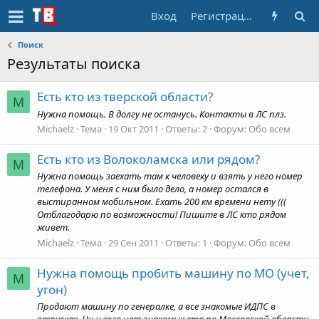
Вход
Регистрация
Поиск
Результаты поиска
Есть кто из тверской области?
M
Нужна помощь. В долгу не останусь. Контакты в ЛС плз.
Michaelz
Тема
19 Окт 2011
Ответы: 2
Форум:
Обо всем
Есть кто из Волоколамска или рядом?
M
Нужна помощь заехать там к человеку и взять у него номер
телефона. У меня с ним было дело, а номер остался в
выстиранном мобильном. Ехать 200 км времени нету (((
Отблагодарю по возможности! Пишите в ЛС кто рядом
живет.
Michaelz
Тема
29 Сен 2011
Ответы: 1
Форум:
Обо всем
Нужна помощь пробить машину по МО (учет,
M
угон)
Продают машину по генералке, а все знакомые ИДПС в