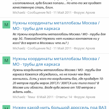
изготовления, куда ближе попали... Но кто-то же продает
качественную сталь, блин.
Michaelz
Сообщение №5
11 Май 2011
Форум:
Архив
Нужны координаты металлобазы Москва /
M
МО - трубы для каркаса
Re: Нужны координаты металлобазы Москва / МО - трубы для
кар Эй. Помогайте! Неужели нет никаких контактов ни у
кого? Все варят в Московии что ли? )
Michaelz
Сообщение №2
11 Май 2011
Форум:
Архив
Нужны координаты металлобазы Москва /
M
МО - трубы для каркаса
Нужны координаты металлобазы Москва / МО - трубы для
каркаса Кажется обсуждалось, но не понял чем дело
кончилось. Есть у кого-то координаты баз, где продадут 10-
20 метров трубы марок 20ГСЛ / 30ХГСА или типа того? В
Москве или области. Везде куда звоню от 100 метров и
ждать надо...
Michaelz
Тема
8 Май 2011
Ответы: 14
Форум:
Архив
Нужен какой-нить большой дроссель под ВАЗ