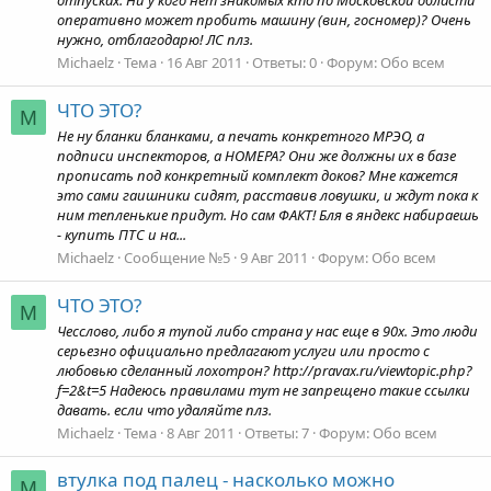
отпусках. Ни у кого нет знакомых кто по Московской области
оперативно может пробить машину (вин, госномер)? Очень
нужно, отблагодарю! ЛС плз.
Michaelz
Тема
16 Авг 2011
Ответы: 0
Форум:
Обо всем
ЧТО ЭТО?
M
Не ну бланки бланками, а печать конкретного МРЭО, а
подписи инспекторов, а НОМЕРА? Они же должны их в базе
прописать под конкретный комплект доков? Мне кажется
это сами гаишники сидят, расставив ловушки, и ждут пока к
ним тепленькие придут. Но сам ФАКТ! Бля в яндекс набираешь
- купить ПТС и на...
Michaelz
Сообщение №5
9 Авг 2011
Форум:
Обо всем
ЧТО ЭТО?
M
Чесслово, либо я тупой либо страна у нас еще в 90х. Это люди
серьезно официально предлагают услуги или просто с
любовью сделанный лохотрон? http://pravax.ru/viewtopic.php?
f=2&t=5 Надеюсь правилами тут не запрещено такие ссылки
давать. если что удаляйте плз.
Michaelz
Тема
8 Авг 2011
Ответы: 7
Форум:
Обо всем
втулка под палец - насколько можно
M