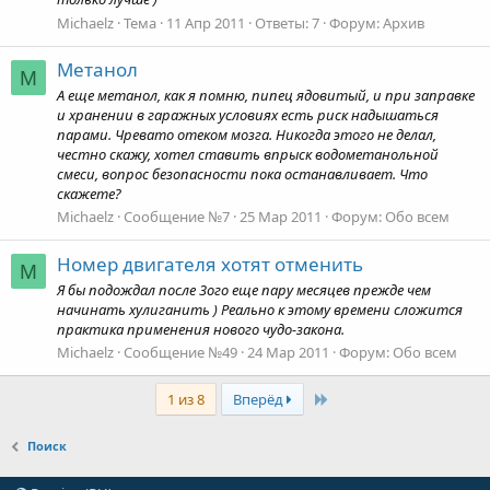
Michaelz
Тема
11 Апр 2011
Ответы: 7
Форум:
Архив
Метанол
M
А еще метанол, как я помню, пипец ядовитый, и при заправке
и хранении в гаражных условиях есть риск надышаться
парами. Чревато отеком мозга. Никогда этого не делал,
честно скажу, хотел ставить впрыск водометанольной
смеси, вопрос безопасности пока останавливает. Что
скажете?
Michaelz
Сообщение №7
25 Мар 2011
Форум:
Обо всем
Номер двигателя хотят отменить
M
Я бы подождал после 3ого еще пару месяцев прежде чем
начинать хулиганить ) Реально к этому времени сложится
практика применения нового чудо-закона.
Michaelz
Сообщение №49
24 Мар 2011
Форум:
Обо всем
Last
1 из 8
Вперёд
Поиск