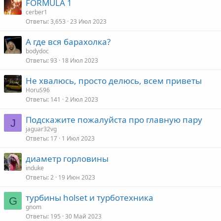
FORMULA 1
cerber1
т
Ответы
3,653
23 Июл 2023
а
А где вся барахолка?
bodydoc
Ответы
93
18 Июл 2023
Не хвалюсь, просто делюсь, всем приветы
HoruS96
Ответы
141
2 Июл 2023
Подскажите пожалуйста про главную пару
J
jaguar32vg
Ответы
17
1 Июл 2023
диаметр горловины
induke
Ответы
2
19 Июн 2023
турбины holset и турботехника
G
gnom
Ответы
195
30 Май 2023