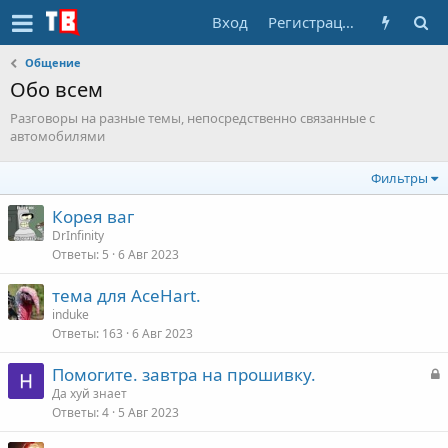
Вход
Регистрация
Общение
Обо всем
Разговоры на разные темы, непосредственно связанные с
автомобилями
Фильтры
Корея ваг
DrInfinity
Ответы
5
6 Авг 2023
тема для AceHart.
induke
Ответы
163
6 Авг 2023
З
Помогите. завтра на прошивку.
а
Да хуй знает
Ответы
4
5 Авг 2023
к
р